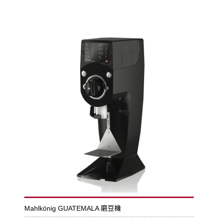
Mahlkönig GUATEMALA 磨豆機