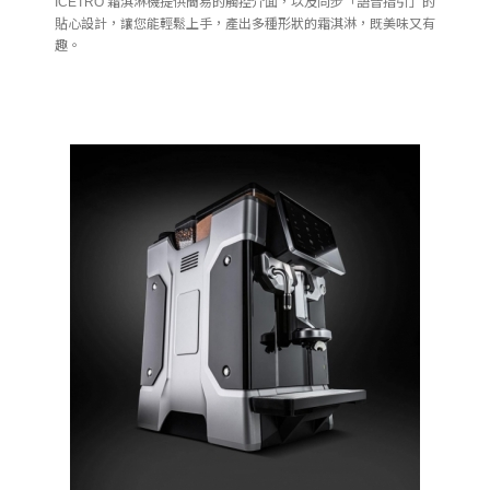
ICETRO 霜淇淋機提供簡易的觸控介面，以及同步「語音指引」的
貼心設計，讓您能輕鬆上手，產出多種形狀的霜淇淋，既美味又有
趣。