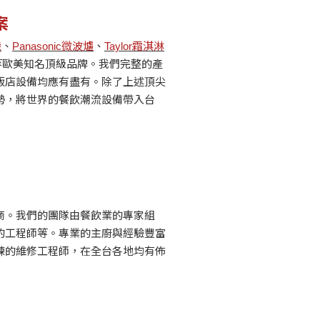
案
機
、
Panasonic微波爐
、
Taylor霜淇淋
等歐美知名頂級品牌。我們完整的產
飯店設備均應有盡有。除了上述頂尖
勢，將世界的餐飲潮流設備帶入台
商。我們的團隊由餐飲業的專家組
的工程師等。專業的主廚與經驗豐富
練的維修工程師，在全台各地均有佈